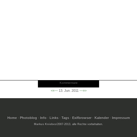
Kommentare
<«—
13. Jun. 2011
—»>
Home
·
Photoblog
·
Info
·
Links
·
Tags
·
Exifbrowser
·
Kalender
·
Impressum
Markus Kniebes
/2007-2013, alle Rechte vorbehalten.