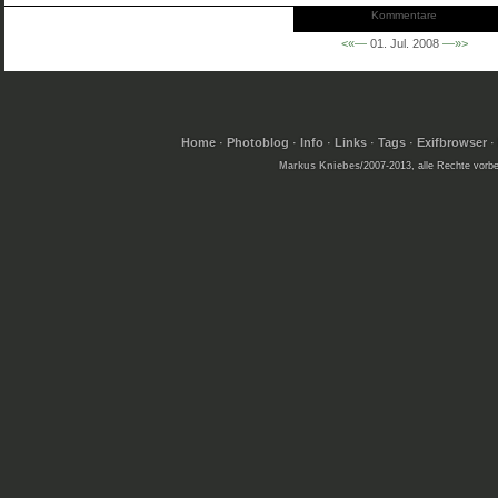
Kommentare
<«—
01. Jul. 2008
—»>
Home
·
Photoblog
·
Info
·
Links
·
Tags
·
Exifbrowser
Markus Kniebes
/2007-2013, alle Rechte vorbe