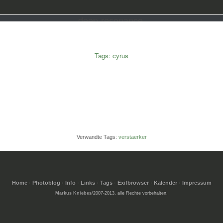
deep-resonance.
Tags: cyrus
Verwandte Tags:
verstaerker
Home
·
Photoblog
·
Info
·
Links
·
Tags
·
Exifbrowser
·
Kalender
·
Impressum
Markus Kniebes
/2007-2013, alle Rechte vorbehalten.